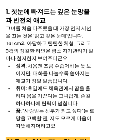
1. 첫눈에 빠져드는 깊은 눈망울
과 반전의 애교
그녀를 처음 마주했을 때 가장 먼저 시선
을 끄는 것은 '맑고 깊은 눈매'입니다. 
161cm의 아담하고 탄탄한 체형, 그리고 
B컵의 정갈한 라인은 평소 자기관리가 얼
마나 철저한지 보여주더군요.
성격:
 처음엔 조금 수줍어하는 듯 보
이지만, 대화를 나눌수록 쏟아지는 
애교가 정말 일품입니다.
취미:
 휴일에도 체육관에서 땀을 흘
리며 몸을 가꾼다는 그녀답게, 손길 
하나하나에 탄력이 넘칩니다.
꿈:
 "사랑받는 신부가 되고 싶다"는 로
망을 고백할 땐, 저도 모르게 마음이 
따뜻해지더라고요.