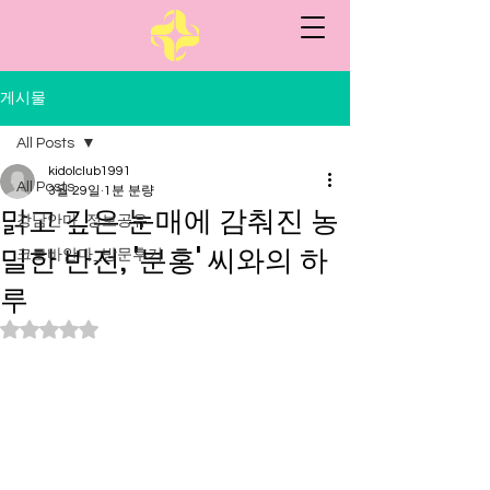
게시물
All Posts
kidolclub1991
All Posts
3월 29일
1분 분량
맑고 깊은 눈매에 감춰진 농
강남안마_정보공유
밀한 반전, '분홍' 씨와의 하
크로바안마_방문후기
루
별점 5점 중 NaN점을 주었습니다.