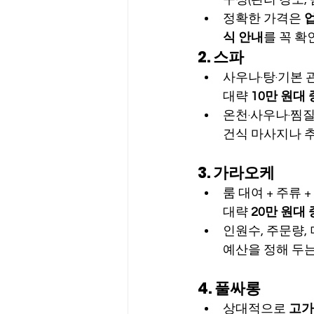
정확한 가격은 
업
식 안내
를 꼭 확
2. 스파
사우나·탕·기본 
대략 
10만 원대
온천·사우나·찜질
건식 마사지나 
3. 가라오케
룸 대여 + 주류 
대략 
20만 원대
인원수, 주문량,
예산을 정해 두는
4. 풀싸롱
상대적으로 
고가