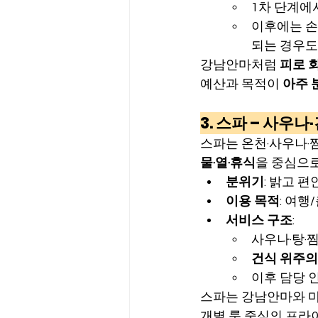
1차 단계에
이후에는 손
되는 경우도
강남안마처럼 
피로 
예산과 목적이 
아주 
3. 스파 – 사우
스파는 온천·사우나·
물·열·휴식
을 중심으로
분위기
: 밝고 
이용 목적
: 여행
서비스 구조
:
사우나·탕·
건식 위주의
이후 담당 
스파는 강남안마와 
개별 룸 중심의 프라