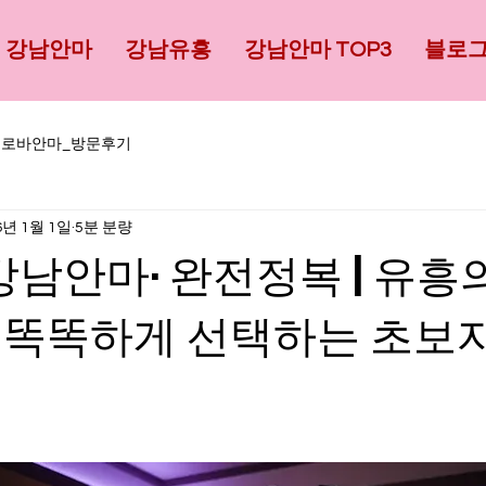
강남안마
강남유흥
강남안마 TOP3
블로
크로바안마_방문후기
6년 1월 1일
5분 분량
 강남안마· 완전정복 | 유흥
 똑똑하게 선택하는 초보자
점을 주었습니다.